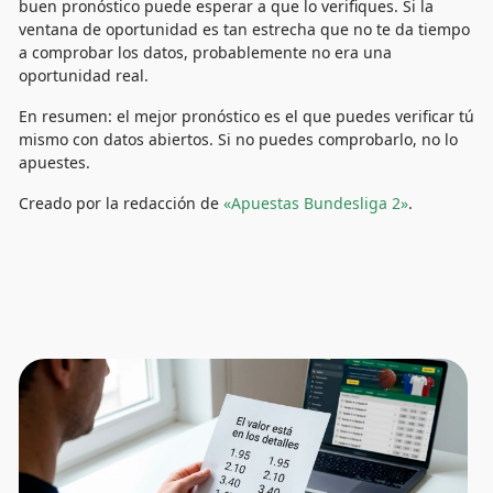
buen pronóstico puede esperar a que lo verifiques. Si la
ventana de oportunidad es tan estrecha que no te da tiempo
a comprobar los datos, probablemente no era una
oportunidad real.
En resumen: el mejor pronóstico es el que puedes verificar tú
mismo con datos abiertos. Si no puedes comprobarlo, no lo
apuestes.
Creado por la redacción de
«Apuestas Bundesliga 2»
.