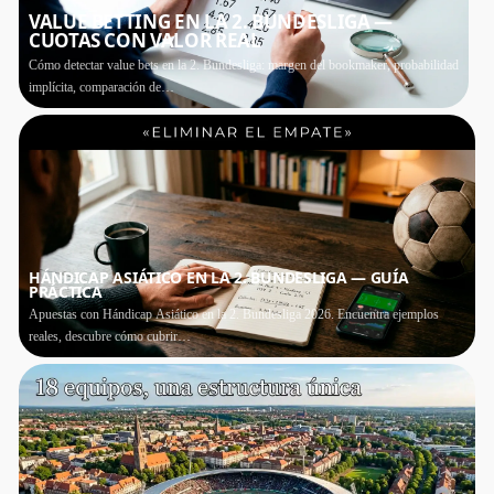
VALUE BETTING EN LA 2. BUNDESLIGA —
CUOTAS CON VALOR REAL
Cómo detectar value bets en la 2. Bundesliga: margen del bookmaker, probabilidad
implícita, comparación de…
HÁNDICAP ASIÁTICO EN LA 2. BUNDESLIGA — GUÍA
PRÁCTICA
Apuestas con Hándicap Asiático en la 2. Bundesliga 2026. Encuentra ejemplos
reales, descubre cómo cubrir…