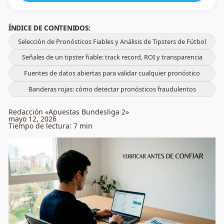
ÍNDICE DE CONTENIDOS
Selección de Pronósticos Fiables y Análisis de Tipsters de Fútbol
Señales de un tipster fiable: track record, ROI y transparencia
Fuentes de datos abiertas para validar cualquier pronóstico
Banderas rojas: cómo detectar pronósticos fraudulentos
Redacción «Apuestas Bundesliga 2»
mayo 12, 2026
Tiempo de lectura: 7 min