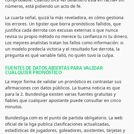
números, está pidiendo un acto de fe.
La cuarta señal, quizá la más reveladora, es cómo gestiona
los errores. Un tipster que borra pronósticos fallidos, que
justifica cada derrota con excusas externas o que nunca
revisa su propio método no merece tu confianza ni tu dinero.
Los mejores analistas tratan los fallos como información: si
un modelo predecía victoria y el resultado fue derrota, la
pregunta es qué variable falló, no quién tuvo la culpa.
FUENTES DE DATOS ABIERTAS PARA VALIDAR
CUALQUIER PRONÓSTICO
La mejor forma de validar un pronóstico es contrastar sus
afirmaciones con datos públicos. La buena noticia es que
para la 2. Bundesliga existen varias fuentes gratuitas y
fiables que cualquier apostante puede consultar en cinco
minutos.
Bundesliga.com es el punto de partida obligatorio. La web
oficial de la liga publica clasificaciones actualizadas,
estadísticas de jugadores, goleadores, asistentes, tarjetas y