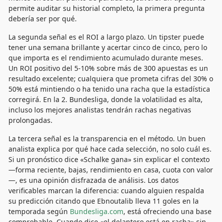
permite auditar su historial completo, la primera pregunta
debería ser por qué.
La segunda señal es el ROI a largo plazo. Un tipster puede
tener una semana brillante y acertar cinco de cinco, pero lo
que importa es el rendimiento acumulado durante meses.
Un ROI positivo del 5-10% sobre más de 300 apuestas es un
resultado excelente; cualquiera que prometa cifras del 30% o
50% está mintiendo o ha tenido una racha que la estadística
corregirá. En la 2. Bundesliga, donde la volatilidad es alta,
incluso los mejores analistas tendrán rachas negativas
prolongadas.
La tercera señal es la transparencia en el método. Un buen
analista explica por qué hace cada selección, no solo cuál es.
Si un pronóstico dice «Schalke gana» sin explicar el contexto
—forma reciente, bajas, rendimiento en casa, cuota con valor
—, es una opinión disfrazada de análisis. Los datos
verificables marcan la diferencia: cuando alguien respalda
su predicción citando que Ebnoutalib lleva 11 goles en la
temporada según
Bundesliga.com
, está ofreciendo una base
comprobable. Cuando dice «el delantero está en racha» sin