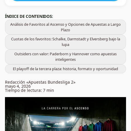
ÍNDICE DE CONTENIDOS
Análisis de Favoritos al Ascenso y Opciones de Apuestas a Largo
Plazo
Cuotas de los favoritos: Schalke, Darmstadt y Elversberg bajo la
lupa
Outsiders con valor: Paderborn y Hannover como apuestas
inteligentes
El playoff de la tercera plaza: historia, formato y oportunidad
Redacción «Apuestas Bundesliga 2»
mayo 4, 2026
Tiempo de lectura: 7 min