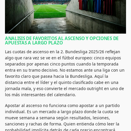
ANÁLISIS DE FAVORITOS AL ASCENSO Y OPCIONES DE
APUESTAS A LARGO PLAZO
Las cuotas de ascenso en la 2. Bundesliga 2025/26 reflejan
algo que rara vez se ve en el fútbol europeo: cinco equipos
separados por apenas cinco puntos cuando la temporada
entra en su tramo decisivo. No estamos ante una liga con un
favorito claro que pasea hacia la Bundesliga. Aquí la
distancia entre el líder y el quinto clasificado cabe en una
jornada mala, y eso convierte el mercado outright en uno de
los más interesantes del calendario.
Apostar al ascenso no funciona como apostar a un partido
individual. Es un mercado a largo plazo donde la cuota se
mueve semana a semana según resultados, lesiones,
sanciones y rachas de forma. Quien entienda cómo leer la
probabilidad implícita detrás de cada precio encontrará