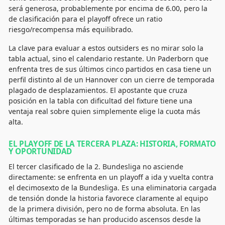
será generosa, probablemente por encima de 6.00, pero la
de clasificación para el playoff ofrece un ratio
riesgo/recompensa más equilibrado.
La clave para evaluar a estos outsiders es no mirar solo la
tabla actual, sino el calendario restante. Un Paderborn que
enfrenta tres de sus últimos cinco partidos en casa tiene un
perfil distinto al de un Hannover con un cierre de temporada
plagado de desplazamientos. El apostante que cruza
posición en la tabla con dificultad del fixture tiene una
ventaja real sobre quien simplemente elige la cuota más
alta.
EL PLAYOFF DE LA TERCERA PLAZA: HISTORIA, FORMATO
Y OPORTUNIDAD
El tercer clasificado de la 2. Bundesliga no asciende
directamente: se enfrenta en un playoff a ida y vuelta contra
el decimosexto de la Bundesliga. Es una eliminatoria cargada
de tensión donde la historia favorece claramente al equipo
de la primera división, pero no de forma absoluta. En las
últimas temporadas se han producido ascensos desde la