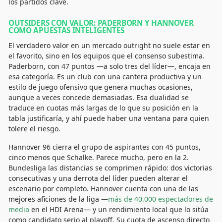
los partidos clave.
OUTSIDERS CON VALOR: PADERBORN Y HANNOVER
COMO APUESTAS INTELIGENTES
El verdadero valor en un mercado outright no suele estar en
el favorito, sino en los equipos que el consenso subestima.
Paderborn, con 47 puntos —a solo tres del líder—, encaja en
esa categoría. Es un club con una cantera productiva y un
estilo de juego ofensivo que genera muchas ocasiones,
aunque a veces concede demasiadas. Esa dualidad se
traduce en cuotas más largas de lo que su posición en la
tabla justificaría, y ahí puede haber una ventana para quien
tolere el riesgo.
Hannover 96 cierra el grupo de aspirantes con 45 puntos,
cinco menos que Schalke. Parece mucho, pero en la 2.
Bundesliga las distancias se comprimen rápido: dos victorias
consecutivas y una derrota del líder pueden alterar el
escenario por completo. Hannover cuenta con una de las
mejores aficiones de la liga —
más de 40.000 espectadores de
media
en el HDI Arena— y un rendimiento local que lo sitúa
como candidato serio al playoff. Su cuota de ascenso directo