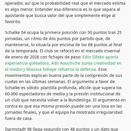
operador, así que la probabilidad real que el mercado estima
es algo menor. Entender esa diferencia es lo que separa al
apostante que busca valor del que simplemente elige al
favorito.
Schalke 04 ocupa la primera posición con 50 puntos tras 25
jornadas, un ritmo de dos puntos por partido que, de
mantenerse, lo situaría por encima de los 68 puntos al final
de la temporada. El club se reforzó en el mercado invernal
de enero de 2026 con fichajes de peso:
Edin Džeko aporta
experiencia goleadora, Adil Aouchiche suma creatividad en
el medio y Moussa Ndiaye refuerza la defensa
. Esos
movimientos explican buena parte de la compresión de sus
cuotas en las últimas semanas. El argumento a favor de
Schalke es sólido: plantilla profunda, afición que supera los
60.000 espectadores de media y la presión institucional de
un club que necesita volver a la Bundesliga. El argumento en
contra es que esa misma presión puede ser una losa en las
jornadas finales, y que el equipo ha mostrado irregularidad
fuera de casa.
Darmstadt 98 llega segundo con 48 puntos y un dato que