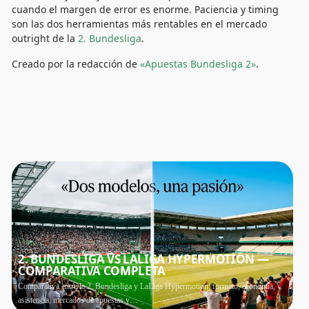
cuando el margen de error es enorme. Paciencia y timing
son las dos herramientas más rentables en el mercado
outright de la
2. Bundesliga
.
Creado por la redacción de
«Apuestas Bundesliga 2»
.
2. BUNDESLIGA VS LALIGA HYPERMOTION —
COMPARATIVA COMPLETA
Comparativa entre la 2. Bundesliga y LaLiga Hypermotion: formato, economía,
asistencia, mercados de apuestas y…