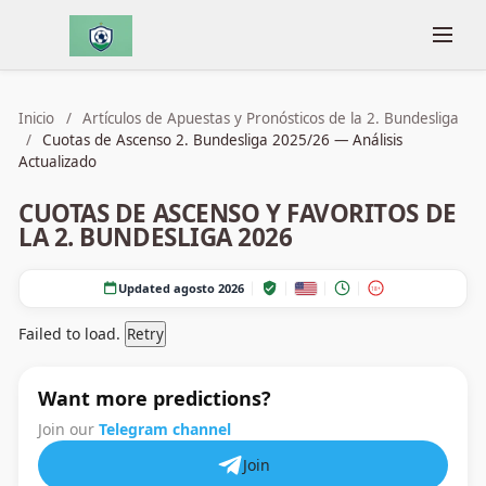
Inicio
/
Artículos de Apuestas y Pronósticos de la 2. Bundesliga
/
Cuotas de Ascenso 2. Bundesliga 2025/26 — Análisis
Estadísticas 2.
Equipos 2. Bundesliga
Mejores Casas de
Apuestas en Vivo en la
Actualizado
Bundesliga 2025/26 —
Cómo Apostar en la 2.
Artículos de Apuestas
2025/26 — Favoritos y
Noticias
Apuestas para la 2.
2. Bundesliga — Guía
Bundesliga — Guía
Datos Clave para
Carrera por el Ascenso
Bundesliga en España
de Mercados Live
CUOTAS DE ASCENSO Y FAVORITOS DE
para Principiantes
Apostar
LA 2. BUNDESLIGA 2026
Updated agosto 2026
18+
Failed to load.
Retry
Want more predictions?
Join our
Telegram channel
Join