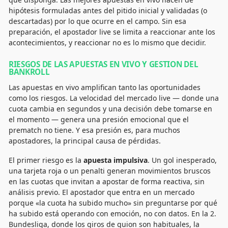
hipótesis formuladas antes del pitido inicial y validadas (o
descartadas) por lo que ocurre en el campo. Sin esa
preparación, el apostador live se limita a reaccionar ante los
acontecimientos, y reaccionar no es lo mismo que decidir.
RIESGOS DE LAS APUESTAS EN VIVO Y GESTIÓN DEL
BANKROLL
Las apuestas en vivo amplifican tanto las oportunidades
como los riesgos. La velocidad del mercado live — donde una
cuota cambia en segundos y una decisión debe tomarse en
el momento — genera una presión emocional que el
prematch no tiene. Y esa presión es, para muchos
apostadores, la principal causa de pérdidas.
El primer riesgo es la
apuesta impulsiva
. Un gol inesperado,
una tarjeta roja o un penalti generan movimientos bruscos
en las cuotas que invitan a apostar de forma reactiva, sin
análisis previo. El apostador que entra en un mercado
porque «la cuota ha subido mucho» sin preguntarse por qué
ha subido está operando con emoción, no con datos. En la 2.
Bundesliga, donde los giros de guion son habituales, la