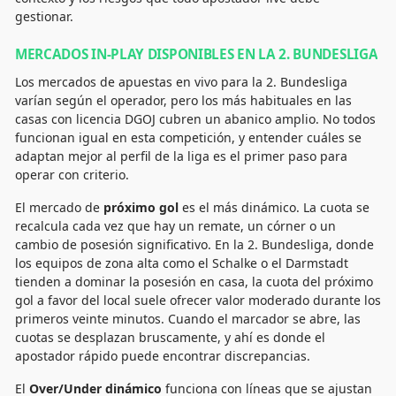
gestionar.
MERCADOS IN-PLAY DISPONIBLES EN LA 2. BUNDESLIGA
Los mercados de apuestas en vivo para la 2. Bundesliga
varían según el operador, pero los más habituales en las
casas con licencia DGOJ cubren un abanico amplio. No todos
funcionan igual en esta competición, y entender cuáles se
adaptan mejor al perfil de la liga es el primer paso para
operar con criterio.
El mercado de
próximo gol
es el más dinámico. La cuota se
recalcula cada vez que hay un remate, un córner o un
cambio de posesión significativo. En la 2. Bundesliga, donde
los equipos de zona alta como el Schalke o el Darmstadt
tienden a dominar la posesión en casa, la cuota del próximo
gol a favor del local suele ofrecer valor moderado durante los
primeros veinte minutos. Cuando el marcador se abre, las
cuotas se desplazan bruscamente, y ahí es donde el
apostador rápido puede encontrar discrepancias.
El
Over/Under dinámico
funciona con líneas que se ajustan