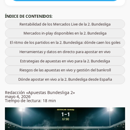
ÍNDICE DE CONTENIDOS
Rentabilidad de los Mercados Live de la 2. Bundesliga
Mercados in-play disponibles en la 2. Bundesliga
El ritmo de los partidos en la 2. Bundesliga: dónde caen los goles
Herramientas y datos en directo para apostar en vivo
Estrategias de apuestas en vivo para la 2. Bundesliga
Riesgos de las apuestas en vivo y gestión del bankroll
Dónde apostar en vivo a la 2. Bundesliga desde España
Redacción «Apuestas Bundesliga 2»
mayo 4, 2026
Tiempo de lectura: 18 min