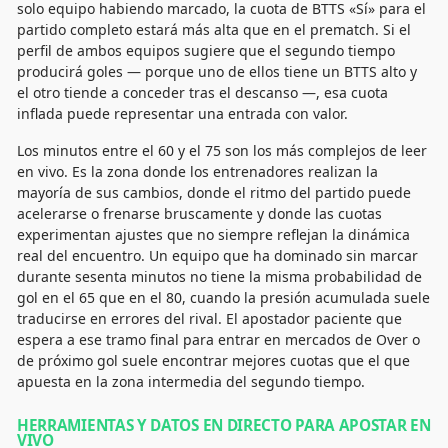
solo equipo habiendo marcado, la cuota de BTTS «Sí» para el
partido completo estará más alta que en el prematch. Si el
perfil de ambos equipos sugiere que el segundo tiempo
producirá goles — porque uno de ellos tiene un BTTS alto y
el otro tiende a conceder tras el descanso —, esa cuota
inflada puede representar una entrada con valor.
Los minutos entre el 60 y el 75 son los más complejos de leer
en vivo. Es la zona donde los entrenadores realizan la
mayoría de sus cambios, donde el ritmo del partido puede
acelerarse o frenarse bruscamente y donde las cuotas
experimentan ajustes que no siempre reflejan la dinámica
real del encuentro. Un equipo que ha dominado sin marcar
durante sesenta minutos no tiene la misma probabilidad de
gol en el 65 que en el 80, cuando la presión acumulada suele
traducirse en errores del rival. El apostador paciente que
espera a ese tramo final para entrar en mercados de Over o
de próximo gol suele encontrar mejores cuotas que el que
apuesta en la zona intermedia del segundo tiempo.
HERRAMIENTAS Y DATOS EN DIRECTO PARA APOSTAR EN
VIVO