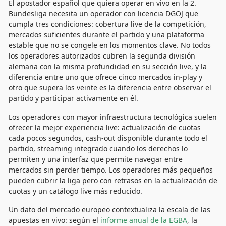
El apostador español que quiera operar en vivo en la 2.
Bundesliga necesita un operador con licencia DGOJ que
cumpla tres condiciones: cobertura live de la competición,
mercados suficientes durante el partido y una plataforma
estable que no se congele en los momentos clave. No todos
los operadores autorizados cubren la segunda división
alemana con la misma profundidad en su sección live, y la
diferencia entre uno que ofrece cinco mercados in-play y
otro que supera los veinte es la diferencia entre observar el
partido y participar activamente en él.
Los operadores con mayor infraestructura tecnológica suelen
ofrecer la mejor experiencia live: actualización de cuotas
cada pocos segundos, cash-out disponible durante todo el
partido, streaming integrado cuando los derechos lo
permiten y una interfaz que permite navegar entre
mercados sin perder tiempo. Los operadores más pequeños
pueden cubrir la liga pero con retrasos en la actualización de
cuotas y un catálogo live más reducido.
Un dato del mercado europeo contextualiza la escala de las
apuestas en vivo: según el
informe anual de la EGBA
, la