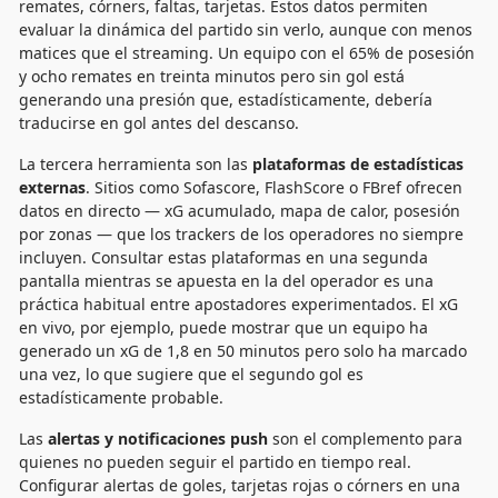
remates, córners, faltas, tarjetas. Estos datos permiten
evaluar la dinámica del partido sin verlo, aunque con menos
matices que el streaming. Un equipo con el 65% de posesión
y ocho remates en treinta minutos pero sin gol está
generando una presión que, estadísticamente, debería
traducirse en gol antes del descanso.
La tercera herramienta son las
plataformas de estadísticas
externas
. Sitios como Sofascore, FlashScore o FBref ofrecen
datos en directo — xG acumulado, mapa de calor, posesión
por zonas — que los trackers de los operadores no siempre
incluyen. Consultar estas plataformas en una segunda
pantalla mientras se apuesta en la del operador es una
práctica habitual entre apostadores experimentados. El xG
en vivo, por ejemplo, puede mostrar que un equipo ha
generado un xG de 1,8 en 50 minutos pero solo ha marcado
una vez, lo que sugiere que el segundo gol es
estadísticamente probable.
Las
alertas y notificaciones push
son el complemento para
quienes no pueden seguir el partido en tiempo real.
Configurar alertas de goles, tarjetas rojas o córners en una