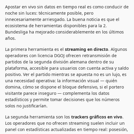
Apostar en vivo sin datos en tiempo real es como conducir de
noche sin luces: técnicamente posible, pero
innecesariamente arriesgado. La buena noticia es que el
ecosistema de herramientas disponibles para la 2.
Bundesliga ha mejorado considerablemente en los últimos
años.
La primera herramienta es el
streaming en directo
. Algunos
operadores con licencia DGOJ ofrecen retransmisión de
partidos de la segunda división alemana dentro de su
plataforma, accesible para usuarios con cuenta activa y saldo
positivo. Ver el partido mientras se apuesta no es un lujo, es
una necesidad operativa: la información visual — quién
domina, cómo se dispone el bloque defensivo, si el portero
visitante parece inseguro — complementa los datos
estadísticos y permite tomar decisiones que los números
solos no justificarían.
La segunda herramienta son los
trackers gráficos en vivo
.
Los operadores que no ofrecen streaming suelen incluir un
panel con estadísticas actualizadas en tiempo real: posesión,