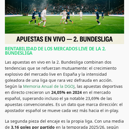
RENTABILIDAD DE LOS MERCADOS LIVE DE LA 2.
BUNDESLIGA
Las apuestas en vivo en la 2. Bundesliga combinan dos
tendencias que se refuerzan mutuamente: el crecimiento
explosivo del mercado live en España y la intensidad
goleadora de una liga que rara vez defrauda en acción.
Según la
Memoria Anual de la DGOJ
, las apuestas deportivas
en directo crecieron un
24,05% en 2024
en el mercado
español, superando incluso el ya notable 23,69% de las
apuestas convencionales. Es un dato que marca dirección: el
apostador español se mueve cada vez más hacia el in-play.
La segunda pieza del encaje es la propia liga. Con una media
de
3,16 goles por partido
en la temporada 2025/26, según