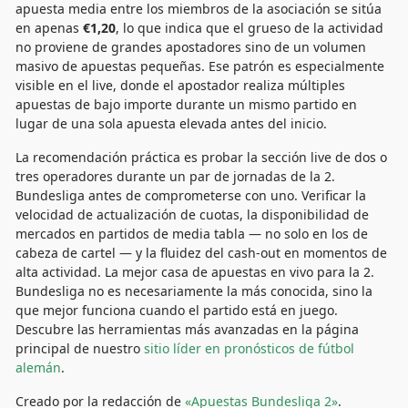
apuesta media entre los miembros de la asociación se sitúa
en apenas
€1,20
, lo que indica que el grueso de la actividad
no proviene de grandes apostadores sino de un volumen
masivo de apuestas pequeñas. Ese patrón es especialmente
visible en el live, donde el apostador realiza múltiples
apuestas de bajo importe durante un mismo partido en
lugar de una sola apuesta elevada antes del inicio.
La recomendación práctica es probar la sección live de dos o
tres operadores durante un par de jornadas de la 2.
Bundesliga antes de comprometerse con uno. Verificar la
velocidad de actualización de cuotas, la disponibilidad de
mercados en partidos de media tabla — no solo en los de
cabeza de cartel — y la fluidez del cash-out en momentos de
alta actividad. La mejor casa de apuestas en vivo para la 2.
Bundesliga no es necesariamente la más conocida, sino la
que mejor funciona cuando el partido está en juego.
Descubre las herramientas más avanzadas en la página
principal de nuestro
sitio líder en pronósticos de fútbol
alemán
.
Creado por la redacción de
«Apuestas Bundesliga 2»
.